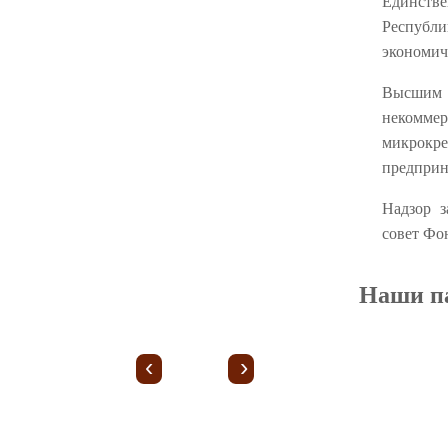
Единств
Республ
экономич
Высшим 
некомм
микрок
предприн
Надзор з
совет Фо
Наши п
‹
›