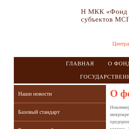
Н МКК «Фонд 
субъектов МС
Центра
ГЛАВНАЯ
О ФОН
ГОСУДАРСТВЕН
О ф
Наши новости
Некомм
Базовый стандарт
микрок
предпри
создана 