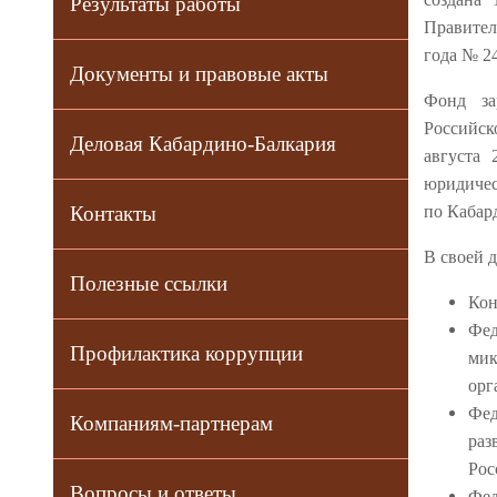
Результаты работы
Правител
года № 2
Документы и правовые акты
Фонд за
Российск
Деловая Кабардино-Балкария
августа 
юридичес
по Кабар
Контакты
В своей 
Полезные ссылки
Кон
Фед
Профилактика коррупции
ми
орг
Фед
Компаниям-партнерам
ра
Рос
Вопросы и ответы
Фед