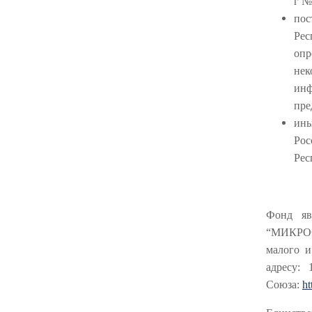
г №
пос
Рес
оп
нек
ин
пре
ин
Ро
Рес
Фонд яв
“МИКРО
малого и
адресу: 1
Союза:
ht