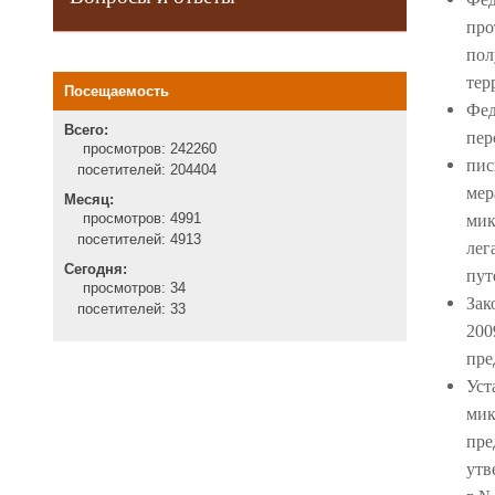
пр
по
тер
Посещаемость
Фед
Всего:
пер
просмотров:
242260
пис
посетителей:
204404
ме
Месяц:
просмотров:
4991
ми
посетителей:
4913
лег
Сегодня:
пут
просмотров:
34
Зак
посетителей:
33
20
пре
Уст
ми
пре
утв