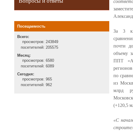
Вопросы и ответы
соответс
заместит
Александ
Посещаемость
За 3 кв
Всего:
сравнени
просмотров:
243849
почти д
посетителей:
205575
объему з
Месяц:
ППТ «Ал
просмотров:
6580
посетителей:
6089
регионов
Сегодня:
по сравн
просмотров:
965
из Москв
посетителей:
962
млрд ру
Московс
(+120,5 
«С начал
строите