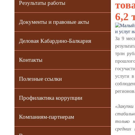
тов
Результаты работы
6,2
Документы и правовые акты
За 9 мес
Деловая Кабардино-Балкария
результа
трлн руб
Контакты
прошлог
госучас
услуги в
Полезные ссылки
соблюде
регионов
Профилактика коррупции
«Закупки
стабильн
Компаниям-партнерам
только н
средних