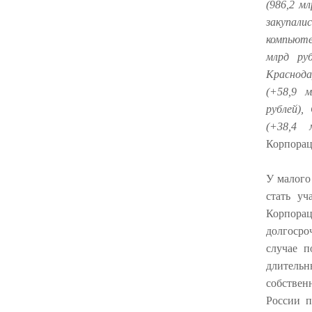
(986,2 м
закупал
компьюте
млрд ру
Краснода
(+58,9 м
рублей),
(+38,4 
Корпора
У малого
стать у
Корпора
долгосро
случае п
длитель
собствен
России 