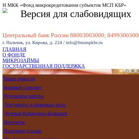
Н МКК «Фонд микрокредитования субъектов МСП КБР»
Версия для слабовидящих
Центральный банк России 88003003000; 8499300300
г. Нальчик, ул. Кирова, д. 224 / info@fmsmpkbr.ru
ГЛАВНАЯ
О ФОНДЕ
МИКРОЗАЙМЫ
ГОСУДАРСТВЕННАЯ ПОДДЕРЖКА
Ставка от 7% до 18% годовых
Наши новости
Базовый стандарт
Результаты работы
Документы и правовые акты
Деловая Кабардино-Балкария
Контакты
Полезные ссылки