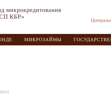
д микрокредитования
МСП КБР»
Централь
ОНДЕ
МИКРОЗАЙМЫ
ГОСУДАРСТВЕ
ых
жей