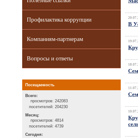
Полезные ссылки
Мас
20.07.
Профилактика коррупции
В У
Компаниям-партнерам
19.07.
Кру
Вопросы и ответы
18.07.
Сем
Посещаемость
11.07.
Сем
Всего:
просмотров:
242083
посетителей:
204230
10.07.
Месяц:
Кру
просмотров:
4814
сел
посетителей:
4739
Сегодня: